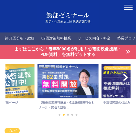
第61回分析・総括
62回対策無料授業
サービス内容・料金
塾長プロフ
まずはここから「毎年5000名が利用！心電図映像授業・
PDF資料」を無料ゲットする
答速報
PTOT国家試験勉強法
速報特設ページ
【映像授業無料解放・61回解説無料セミ
不適切問題の仕組みを
ナー】・鰐ゼミ説明...
ブログ