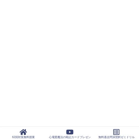
第61回分
62回対策
サービス内
塾長プロ
62回対策無料授業
心電図魔法の暗記カードプレゼン
無料過去問演習鰐ゼミドリル