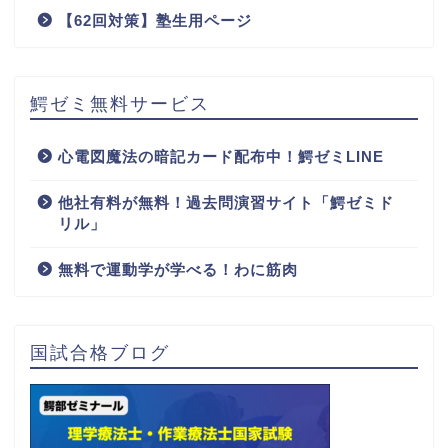
【62回対策】塾生用ページ
鰐ゼミ無料サービス
心電図魔法の暗記カード配布中！鰐ゼミLINE
他社有料が無料！過去問演習サイト「鰐ゼミド
リル」
無料で運動学が学べる！わに筋肉
国試合格ブログ