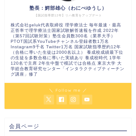
塾長：鰐部雄心（わにべゆうし）
【国試指導歴12年】リハ教育をアップデート
株式会社geluk代表取締役 理学療法士 毎年最速・最高
正答率で理学療法士国家試験解答速報を作成 2022年
（第57回試験対策）塾生会員数300名（業界大手）
PTOT国試系YouTubeチャンネル登録者数1万名
Instagram9千名 Twitter1万名 国家試験指導歴約12年
（合格に導いた生徒は2000名以上） 養成校成績最下位
の生徒を多数合格に導いた実績あり 養成校時代 1学年
120名で主席 2年生中盤で模試では合格点 東京大学 大
学総合教育研究センター「インタラクティブティーチン
グ講座」修了
＼ Follow me ／
会員ページ