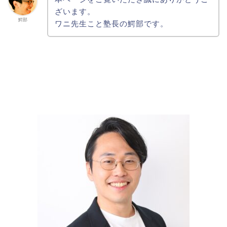
ざいます。
鰐部
ワニ先生こと塾長の鰐部です。