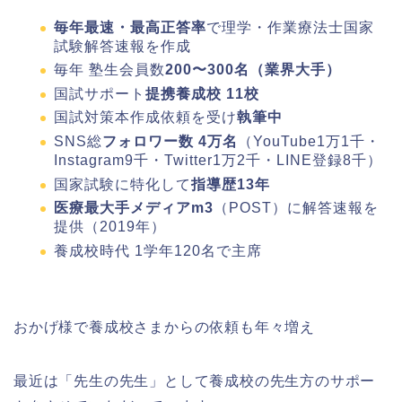
毎年最速・最高正答率
で理学・作業療法士国家
試験解答速報を作成
毎年 塾生会員数
200〜300名（業界大手）
国試サポート
提携養成校 11校
国試対策本作成依頼を受け
執筆中
SNS総
フォロワー数 4万名
（YouTube1万1千・
Instagram9千・Twitter1万2千・LINE登録8千）
国家試験に特化して
指導歴13年
医療最大手メディアm3
（POST）に解答速報を
提供（2019年）
養成校時代 1学年120名で主席
おかげ様で養成校さまからの依頼も年々増え
最近は「先生の先生」として養成校の先生方のサポー