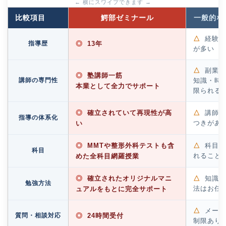
← 横にスワイプできます →
比較項目
鰐部ゼミナール
一般的な
△
経験が
指導歴
◎
13年
が多い
△
副業が
◎
塾講師一筋
講師の専門性
知識・時
本業として全力でサポート
限られる
◎
確立されていて再現性が高
△
講師に
指導の体系化
い
つきがあ
◎
MMTや整形外科テストも含
△
科目・
科目
めた全科目網羅授業
れること
◎
確立されたオリジナルマニ
△
知識の
勉強方法
ュアルをもとに完全サポート
法はお任
△
メール
質問・相談対応
◎
24時間受付
制限あり