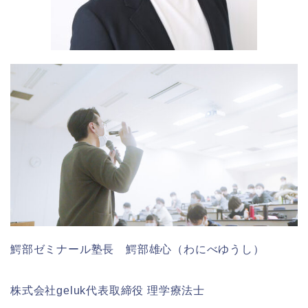
鰐部ゼミナール塾長 鰐部雄心（わにべゆうし）
株式会社geluk代表取締役 理学療法士