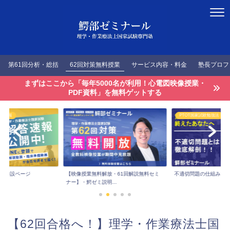
第61回分析・総括
62回対策無料授業
サービス内容・料金
塾長プロフ
まずはここから「毎年5000名が利用！心電図映像授業・
PDF資料」を無料ゲットする
答速報
PTOT国家試験勉強法
速報特設ページ
【映像授業無料解放・61回解説無料セミ
不適切問題の仕組みを
ナー】・鰐ゼミ説明...
【62回合格へ！】理学・作業療法士国