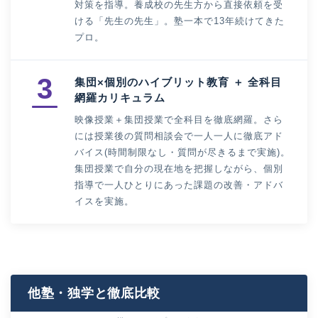
対策を指導。養成校の先生方から直接依頼を受
ける「先生の先生」。塾一本で13年続けてきた
プロ。
3
集団×個別のハイブリット教育 ＋ 全科目
網羅カリキュラム
映像授業＋集団授業で全科目を徹底網羅。さら
には授業後の質問相談会で一人一人に徹底アド
バイス(時間制限なし・質問が尽きるまで実施)。
集団授業で自分の現在地を把握しながら、個別
指導で一人ひとりにあった課題の改善・アドバ
イスを実施。
他塾・独学と徹底比較