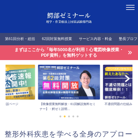
第61回分析・総括
62回対策無料授業
サービス内容・料金
塾長プロフ
まずはここから「毎年5000名が利用！心電図映像授業・
PDF資料」を無料ゲットする
答速報
PTOT国家試験勉強法
速報特設ページ
【映像授業無料解放・61回解説無料セミ
不適切問題の仕組みを
ナー】・鰐ゼミ説明...
整形外科疾患を学べる全身のアプロー