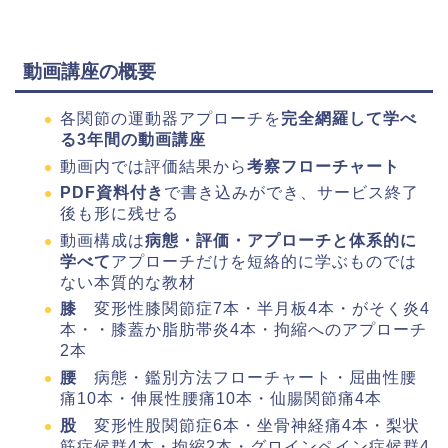
動画講座の概要
各関節の運動器アプローチを
完全網羅して学べ
る3年間の動画講座
動画内では評価結果から
考察フローチャート
PDF資料付き
で書き込みができ、サービス終了
後も形に残せる
動画構成は
病態・評価・アプローチと体系的に
学べて
アプローチだけを短絡的に学ぶものでは
ない本質的な教材
膝
変形性膝関節症7本・半月板4本・がそく炎4
本・・膝蓋か脂肪帯炎4本・拘縮へのアプローチ
2本
腰
病態・鑑別方法フローチャート・屈曲性腰
痛10本・伸展性腰痛10本・仙腸関節痛4本
股
変形性股関節症6本・坐骨神経痛4本・梨状
筋症候群4本・拘縮2本・グロインペイン症候群4