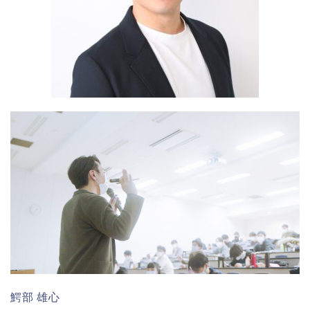
鰐部 雄心