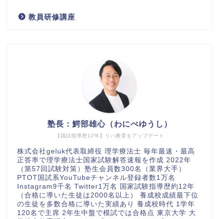
教員研修講座
塾長：鰐部雄心（わにべゆうし）
【国試指導歴12年】リハ教育をアップデート
株式会社geluk代表取締役 理学療法士 毎年最速・最高
正答率で理学療法士国家試験解答速報を作成 2022年
（第57回試験対策）塾生会員数300名（業界大手）
PTOT国試系YouTubeチャンネル登録者数1万名
Instagram9千名 Twitter1万名 国家試験指導歴約12年
（合格に導いた生徒は2000名以上） 養成校成績最下位
の生徒を多数合格に導いた実績あり 養成校時代 1学年
120名で主席 2年生中盤で模試では合格点 東京大学 大