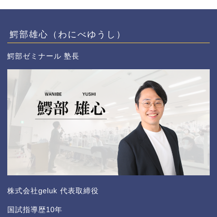
鰐部雄心（わにべゆうし）
鰐部ゼミナール 塾長
株式会社geluk 代表取締役
国試指導歴10年