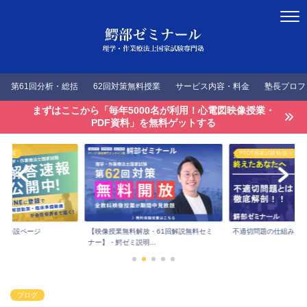
第61回分析・総括
62回対策無料授業
サービス内容・料金
塾長プロフ
まずはここから「毎年5000名が利用！心電図映像授業・
PDF資料」を無料ゲットする
答速報
PTOT国家試験勉強法
速報特設ページ
【映像授業無料解放・61回解説無料セミ
不適切問題の仕組みを
ナー】・鰐ゼミ説明...
ブログ