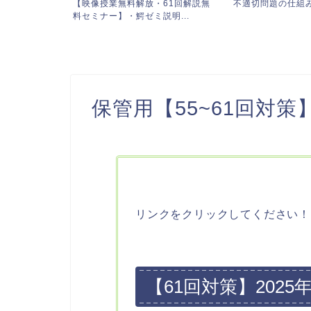
61回解説無
不適切問題の仕組みを徹底解説
サービス内容・料
明...
保管用【55~61回対
リンクをクリックしてください！
【61回対策】2025