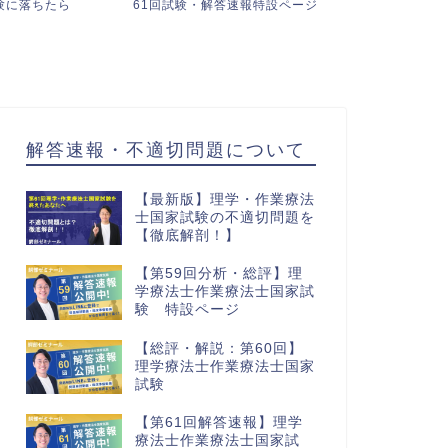
答速報特設ページ
【映像授業無料解放・61回解説無
不適切問題の
料セミナー】・鰐ゼミ説明...
解答速報・不適切問題について
【最新版】理学・作業療法
士国家試験の不適切問題を
【徹底解剖！】
【第59回分析・総評】理
学療法士作業療法士国家試
験 特設ページ
【総評・解説：第60回】
理学療法士作業療法士国家
試験
【第61回解答速報】理学
療法士作業療法士国家試