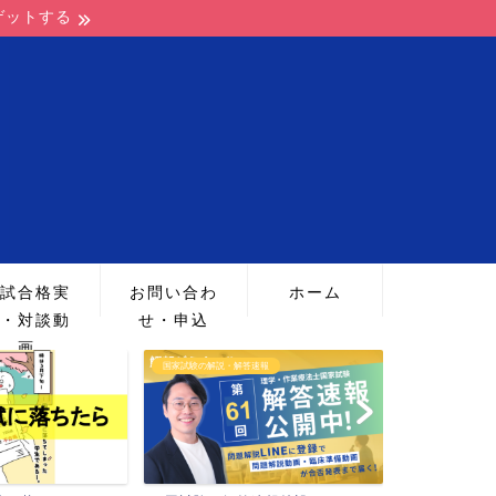
ゲットする
試合格実
お問い合わ
ホーム
・対談動
せ・申込
画
速報
PTOT国家試験勉強