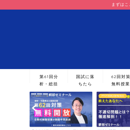
まずはこ
第61回分
国試に落
62回対
析・総括
ちたら
無料授業
PTOT国家試験勉強法