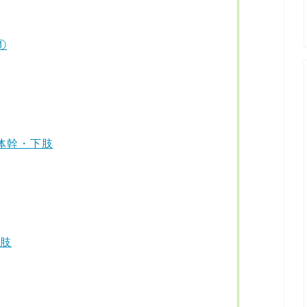
①
ト体幹・下肢
上肢