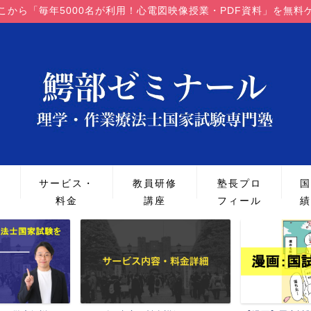
こから「毎年5000名が利用！心電図映像授業・PDF資料」を無料
策
サービス・
教員研修
塾長プロ
国
料金
講座
フィール
績
国家試験の解説・解答