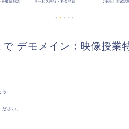
金詳細
【漫画】国家試験に落ちたら
61回試験・解
日まで デモメイン：映像授業
たら、
ください。