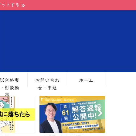
ゲットする
試合格実
お問い合わ
ホーム
・対談動
せ・申込
画
速報
PTOT国家試験勉強