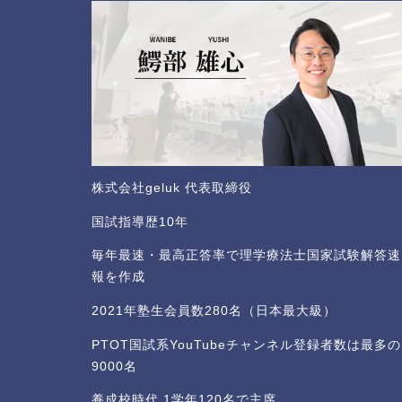
株式会社geluk 代表取締役
国試指導歴10年
毎年最速・最高正答率で理学療法士国家試験解答速
報を作成
2021年塾生会員数280名（日本最大級）
PTOT国試系YouTubeチャンネル登録者数は最多の
9000名
養成校時代 1学年120名で主席