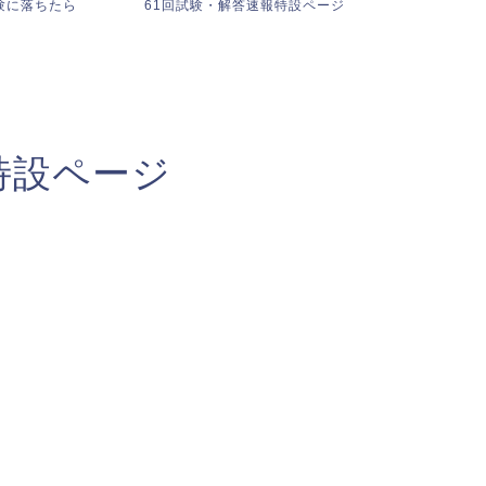
答速報特設ページ
【映像授業無料解放・61回解説無
不適切問題の
料セミナー】・鰐ゼミ説明...
特設ページ