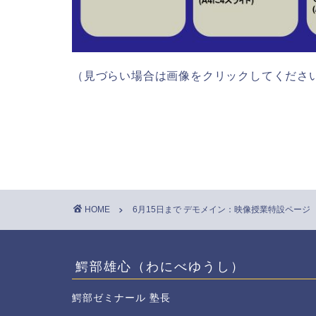
（見づらい場合は画像をクリックしてくださ
HOME
6月15日まで デモメイン：映像授業特設ページ
鰐部雄心（わにべゆうし）
鰐部ゼミナール 塾長