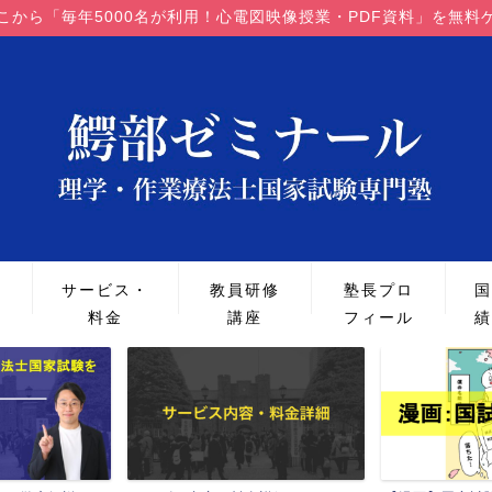
こから「毎年5000名が利用！心電図映像授業・PDF資料」を無料
策
サービス・
教員研修
塾長プロ
国
料金
講座
フィール
績
国家試験の解説・解答