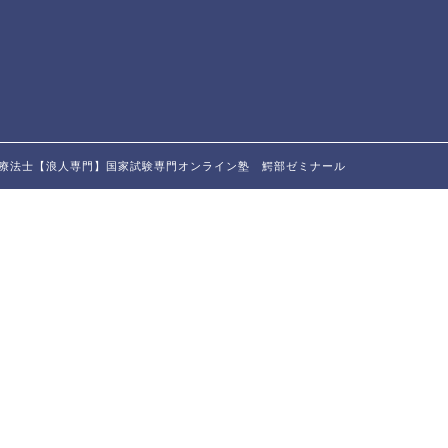
・作業療法士【浪人専門】国家試験専門オンライン塾 鰐部ゼミナール