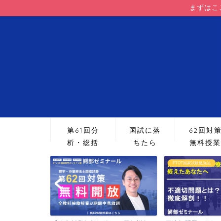
まずはこ
第61回分
国試に落
62回対
析・総括
ちたら
無料授業
PTOT国家試験勉強法