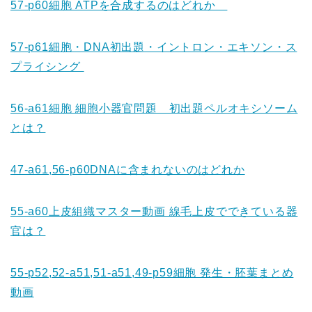
57-p60細胞 ATPを合成するのはどれか
57-p61細胞・DNA初出題・イントロン・エキソン・ス
プライシング
56-a61細胞 細胞小器官問題 初出題ペルオキシソーム
とは？
47-a61,56-p60DNAに含まれないのはどれか
55-a60上皮組織マスター動画 線毛上皮でできている器
官は？
55-p52,52-a51,51-a51,49-p59細胞 発生・胚葉まとめ
動画