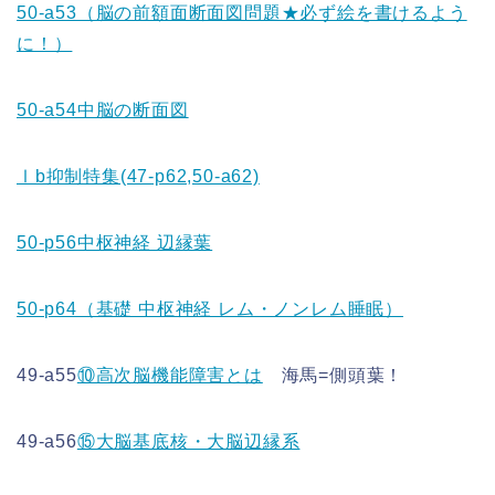
50-a53（脳の前額面断面図問題★必ず絵を書けるよう
に！）
50-a54中脳の断面図
Ⅰb抑制特集(47-p62,50-a62)
50-p56中枢神経 辺縁葉
50-p64（基礎 中枢神経 レム・ノンレム睡眠）
49-a55
⑩高次脳機能障害とは
海馬=側頭葉！
49-a56
⑮大脳基底核・大脳辺縁系