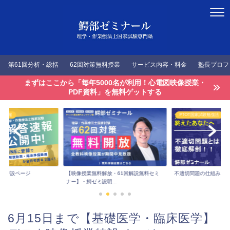
第61回分析・総括
62回対策無料授業
サービス内容・料金
塾長プロフ
まずはここから「毎年5000名が利用！心電図映像授業・
PDF資料」を無料ゲットする
答速報
PTOT国家試験勉強法
速報特設ページ
【映像授業無料解放・61回解説無料セミ
不適切問題の仕組みを
ナー】・鰐ゼミ説明...
6月15日まで【基礎医学・臨床医学】