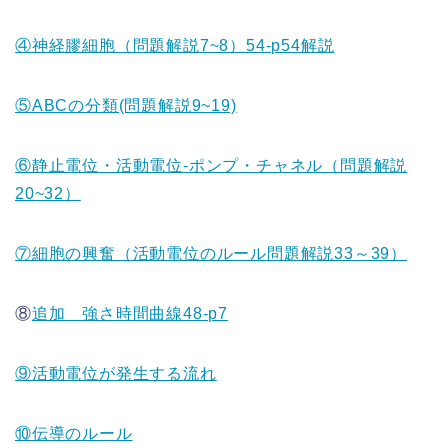
④神経膠細胞（問題解説7~8）54-p54解説
⑤ABCの分類(問題解説9~19)
⑥静止電位・活動電位-ポンプ・チャネル（問題解説
20~32）
⑦細胞の興奮（活動電位のルール問題解説33～39）
⑧
追加 強さ時間曲線48-p7
⑨活動電位が発生する流れ
⑩伝導のルール