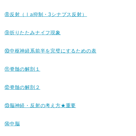
⑧反射（Ⅰa抑制・3シナプス反射）
⑨折りたたみナイフ現象
⑩中枢神経系前半を完璧にするための表
⑪脊髄の解剖１
⑫脊髄の解剖２
⑬脳神経・反射の考え方★重要
⑭中脳