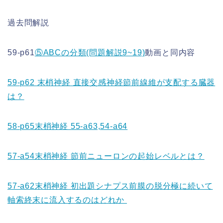
過去問解説
59-p61
⑤ABCの分類(問題解説9~19)
動画と同内容
59-p62 末梢神経 直接交感神経節前線維が支配する臓器
は？
58-p65末梢神経 55-a63,54-a64
57-a54末梢神経 節前ニューロンの起始レベルとは？
57-a62末梢神経 初出題シナプス前膜の脱分極に続いて
軸索終末に流入するのはどれか