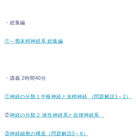
・総集編
①～⑯末梢神経系 総集編
・講義 2時間40分
①神経の分類１中枢神経と末梢神経 （問題解説1～2）
②
神経の分類２ 体性神経系と自律神経系
③神経細胞の構造（問題解説3～6）