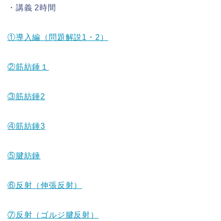
・講義 2時間
①導入編（問題解説1・2）
②筋紡錘１
③筋紡錘2
④筋紡錘3
⑤腱紡錘
⑥反射（伸張反射）
⑦反射（ゴルジ腱反射）