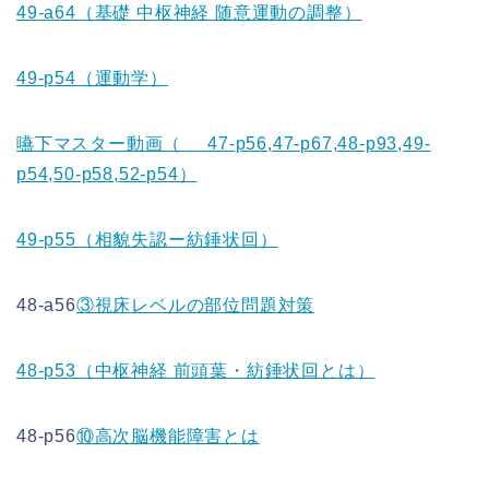
49-a64（基礎 中枢神経 随意運動の調整）
49-p54（運動学）
嚥下マスター動画（ 47-p56,47-p67,48-p93,49-
p54,50-p58,52-p54）
49-p55（相貌失認ー紡錘状回）
48-a56
③視床レベルの部位問題対策
48-p53（中枢神経 前頭葉・紡錘状回とは）
48-p56
⑩高次脳機能障害とは