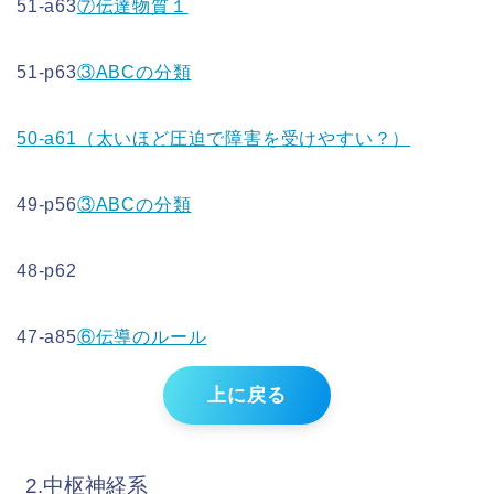
51-a63
⑦伝達物質１
51-p63
③ABCの分類
50-a61（太いほど圧迫で障害を受けやすい？）
49-p56
③ABCの分類
48-p62
47-a85
⑥伝導のルール
上に戻る
2.中枢神経系