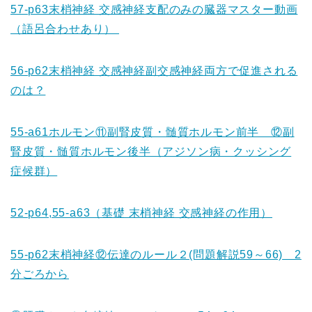
57-p63末梢神経 交感神経支配のみの臓器マスター動画
（語呂合わせあり）
56-p62末梢神経 交感神経副交感神経両方で促進される
のは？
55-a61ホルモン⑪副腎皮質・髄質ホルモン前半 ⑫副
腎皮質・髄質ホルモン後半（アジソン病・クッシング
症候群）
52-p64,55-a63（基礎 末梢神経 交感神経の作用）
55-p62末梢神経⑫伝達のルール２(問題解説59～66) 2
分ごろから