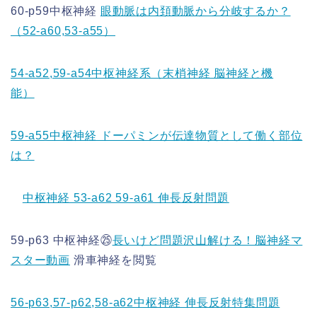
60-p59中枢神経
眼動脈は内頚動脈から分岐するか？
（52-a60,53-a55）
54-a52,59-a54中枢神経系（末梢神経 脳神経と機
能）
59-a55中枢神経 ドーパミンが伝達物質として働く部位
は？
中枢神経 53-a62 59-a61 伸長反射問題
59-p63 中枢神経㉕
長いけど問題沢山解ける！脳神経マ
スター動画
滑車神経を閲覧
56-p63,57-p62,58-a62中枢神経 伸長反射特集問題