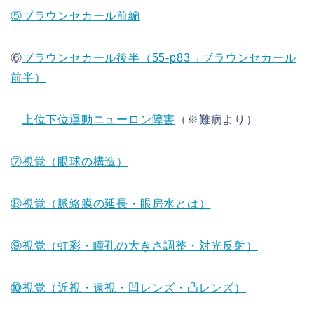
⑤ブラウンセカール前編
⑥
ブラウンセカール後半（55-p83→ブラウンセカール
前半）
上位下位運動ニューロン障害
（※難病より）
⑦視覚（眼球の構造）
⑧視覚（脈絡膜の延長・眼房水とは）
⑨視覚（虹彩・瞳孔の大きさ調整・対光反射）
⑩視覚（近視・遠視・凹レンズ・凸レンズ）