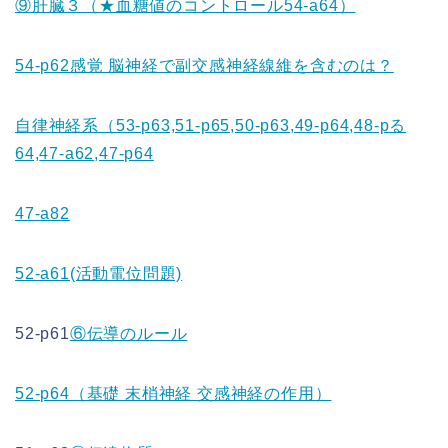
⑨肝臓３（★血糖値のコントロール54-a64）
54-p62感覚 脳神経で副交感神経線維を含むのは？
自律神経系（53-p63,51-p65,50-p63,49-p64,48-pる
64,
47-a62
,47-p64
47-a82
52-a61(活動電位問題)
52-p61
⑥伝導のルール
52-p64（基礎 末梢神経 交感神経の作用）