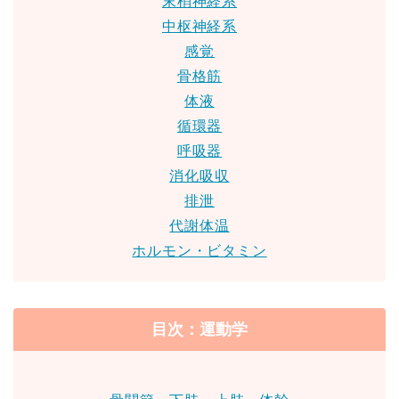
末梢神経系
中枢神経系
感覚
骨格筋
体液
循環器
呼吸器
消化吸収
排泄
代謝体温
ホルモン・ビタミン
目次：運動学