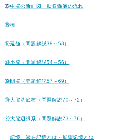
⑮
中脳の断面図・脳脊髄液の流れ
⑯橋
⑰延髄（問題解説38～53）
⑱小脳（問題解説54～56）
⑲間脳（問題解説57～69）
⑳大脳基底核（問題解説70～72）
㉑大脳辺縁系（問題解説73～76）
記憶 潜在記憶とは・展望記憶とは