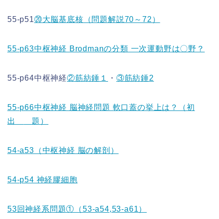
55-p51
⑳大脳基底核（問題解説70～72）
55-p63中枢神経 Brodmanの分類 一次運動野は〇野？
55-p64中枢神経
②筋紡錘１
・
③筋紡錘2
55-p66中枢神経 脳神経問題 軟口蓋の挙上は？（初
出
題）
54-a53（中枢神経 脳の解剖）
54-p54 神経膠細胞
53回神経系問題①（53-a54,53-a61）