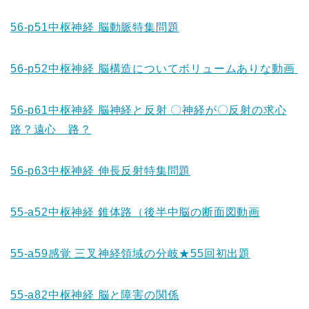
56-p51中枢神経 脳動脈特集問題
56-p52中枢神経 脳構造についてボリュームありな動画
56-p61中枢神経 脳神経と反射 〇神経が〇反射の求心
路？遠心
路？
56-p63中枢神経 伸長反射特集問題
55-a52中枢神経 錐体路（後半中脳の断面図動画
55-a59感覚 三叉神経領域の分岐★55回初出題
55-a82中枢神経 脳と障害の関係