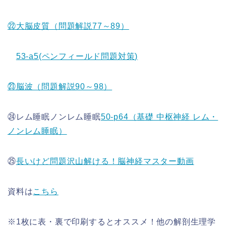
㉒大脳皮質（問題解説77～89）
53-a5(ペンフィールド問題対策)
㉓脳波（問題解説90～98）
㉔
レム睡眠ノンレム睡眠
50-p64（基礎 中枢神経 レム・
ノンレム睡眠）
㉕
長いけど問題沢山解ける！脳神経マスター動画
資料は
こちら
※1枚に表・裏で印刷するとオススメ！他の解剖生理学