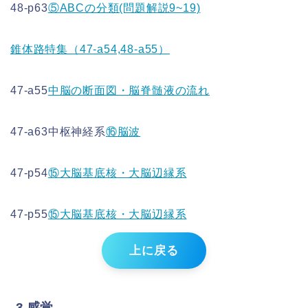
48-p63
⑤ABCの分類(問題解説9~19)
錐体路特集（47-a54,48-a55）
47-a55
中脳の断面図・脳脊髄液の流れ
47-a63中枢神経系
⑯脳波
47-p54
⑮大脳基底核・大脳辺縁系
47-p55
⑮大脳基底核・大脳辺縁系
上に戻る
3.感覚