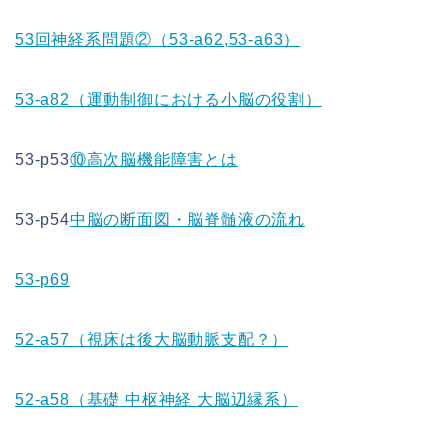
53回神経系問題②（53-a62,53-a63）
53-a82（運動制御における小脳の役割）
53-p53
⑩高次脳機能障害とは
53-p54
中脳の断面図・脳脊髄液の流れ
53-p69
52-a57（視床は後大脳動脈支配？）
52-a58（基礎 中枢神経 大脳辺縁系）