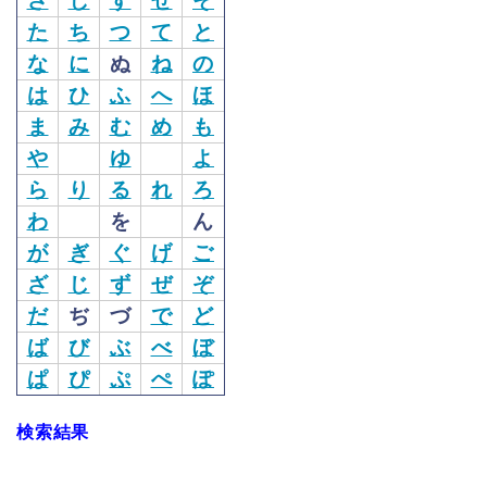
さ
し
す
せ
そ
た
ち
つ
て
と
な
に
ぬ
ね
の
は
ひ
ふ
へ
ほ
ま
み
む
め
も
や
ゆ
よ
ら
り
る
れ
ろ
わ
を
ん
が
ぎ
ぐ
げ
ご
ざ
じ
ず
ぜ
ぞ
だ
ぢ
づ
で
ど
ば
び
ぶ
べ
ぼ
ぱ
ぴ
ぷ
ぺ
ぽ
検索結果