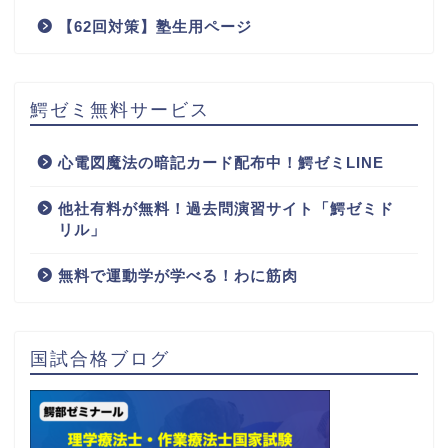
【62回対策】塾生用ページ
鰐ゼミ無料サービス
心電図魔法の暗記カード配布中！鰐ゼミLINE
他社有料が無料！過去問演習サイト「鰐ゼミド
リル」
無料で運動学が学べる！わに筋肉
国試合格ブログ