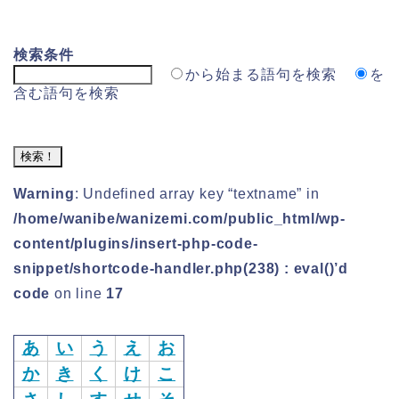
検索条件
から始まる語句を検索
を
含む語句を検索
Warning
: Undefined array key “textname” in
/home/wanibe/wanizemi.com/public_html/wp-
content/plugins/insert-php-code-
snippet/shortcode-handler.php(238) : eval()’d
code
on line
17
あ
い
う
え
お
か
き
く
け
こ