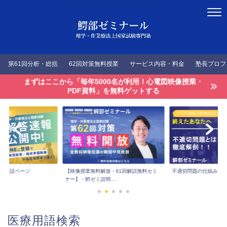
第61回分析・総括
62回対策無料授業
サービス内容・料金
塾長プロフ
まずはここから「毎年5000名が利用！心電図映像授業・
PDF資料」を無料ゲットする
答速報
PTOT国家試験勉強法
速報特設ページ
【映像授業無料解放・61回解説無料セミ
不適切問題の仕組みを
ナー】・鰐ゼミ説明...
医療用語検索