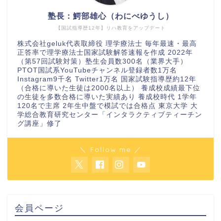
塾長：鰐部雄心（わにべゆうし）
【国試指導歴12年】リハ教育をアップデート
株式会社geluk代表取締役 理学療法士 毎年最速・最高
正答率で理学療法士国家試験解答速報を作成 2022年
（第57回試験対策）塾生会員数300名（業界大手）
PTOT国試系YouTubeチャンネル登録者数1万名
Instagram9千名 Twitter1万名 国家試験指導歴約12年
（合格に導いた生徒は2000名以上） 養成校成績最下位
の生徒を多数合格に導いた実績あり 養成校時代 1学年
120名で主席 2年生中盤で模試では合格点 東京大学 大
学総合教育研究センター「インタラクティブティーチン
グ講座」修了
＼ Follow me ／
会員ページ