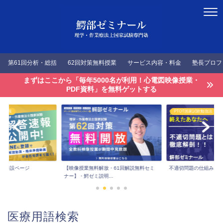
第61回分析・総括
62回対策無料授業
サービス内容・料金
塾長プロフ
まずはここから「毎年5000名が利用！心電図映像授業・
PDF資料」を無料ゲットする
答速報
PTOT国家試験勉強法
速報特設ページ
【映像授業無料解放・61回解説無料セミ
不適切問題の仕組みを
ナー】・鰐ゼミ説明...
医療用語検索