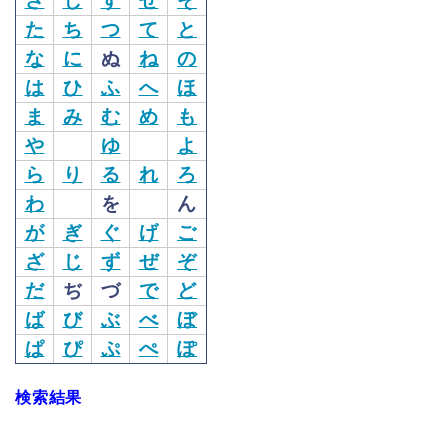
さ
し
す
せ
そ
た
ち
つ
て
と
な
に
ぬ
ね
の
は
ひ
ふ
へ
ほ
ま
み
む
め
も
や
ゆ
よ
ら
り
る
れ
ろ
わ
を
ん
が
ぎ
ぐ
げ
ご
ざ
じ
ず
ぜ
ぞ
だ
ぢ
づ
で
ど
ば
び
ぶ
べ
ぼ
ぱ
ぴ
ぷ
ぺ
ぽ
検索結果