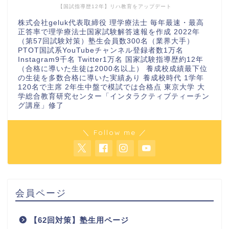
【国試指導歴12年】リハ教育をアップデート
株式会社geluk代表取締役 理学療法士 毎年最速・最高
正答率で理学療法士国家試験解答速報を作成 2022年
（第57回試験対策）塾生会員数300名（業界大手）
PTOT国試系YouTubeチャンネル登録者数1万名
Instagram9千名 Twitter1万名 国家試験指導歴約12年
（合格に導いた生徒は2000名以上） 養成校成績最下位
の生徒を多数合格に導いた実績あり 養成校時代 1学年
120名で主席 2年生中盤で模試では合格点 東京大学 大
学総合教育研究センター「インタラクティブティーチン
グ講座」修了
＼ Follow me ／
会員ページ
【62回対策】塾生用ページ