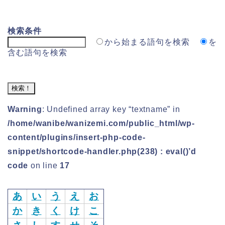
検索条件
から始まる語句を検索
を
含む語句を検索
Warning
: Undefined array key “textname” in
/home/wanibe/wanizemi.com/public_html/wp-
content/plugins/insert-php-code-
snippet/shortcode-handler.php(238) : eval()’d
code
on line
17
あ
い
う
え
お
か
き
く
け
こ