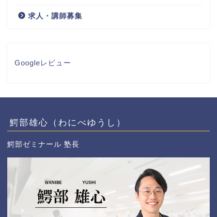
求人・講師募集
Googleレビュー
鰐部雄心（わにべゆうし）
鰐部ゼミナール 塾長