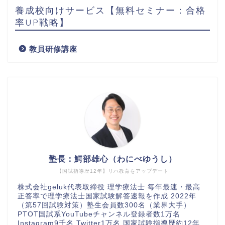
養成校向けサービス【無料セミナー：合格
率UP戦略】
教員研修講座
塾長：鰐部雄心（わにべゆうし）
【国試指導歴12年】リハ教育をアップデート
株式会社geluk代表取締役 理学療法士 毎年最速・最高
正答率で理学療法士国家試験解答速報を作成 2022年
（第57回試験対策）塾生会員数300名（業界大手）
PTOT国試系YouTubeチャンネル登録者数1万名
Instagram9千名 Twitter1万名 国家試験指導歴約12年