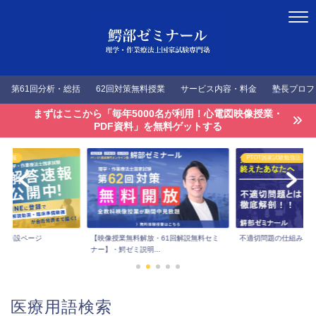
第61回分析・総括
62回対策無料授業
サービス内容・料金
塾長プロフ
まずはここから「毎年5000名が利用！心電図映像授業・
PDF資料」を無料ゲットする
答速報
PTOT国家試験勉強法
速報特設ページ
【映像授業無料解放・61回解説無料セミ
不適切問題の仕組みを
ナー】・鰐ゼミ説明...
医療用語検索