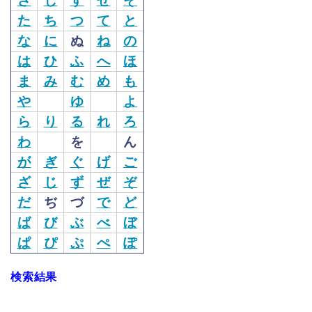
さ
し
す
せ
そ
た
ち
つ
て
と
な
に
ぬ
ね
の
は
ひ
ふ
へ
ほ
ま
み
む
め
も
や
ゆ
よ
ら
り
る
れ
ろ
わ
を
ん
が
ぎ
ぐ
げ
ご
ざ
じ
ず
ぜ
ぞ
だ
ぢ
づ
で
ど
ば
び
ぶ
べ
ぼ
ぱ
ぴ
ぷ
ぺ
ぽ
検索結果