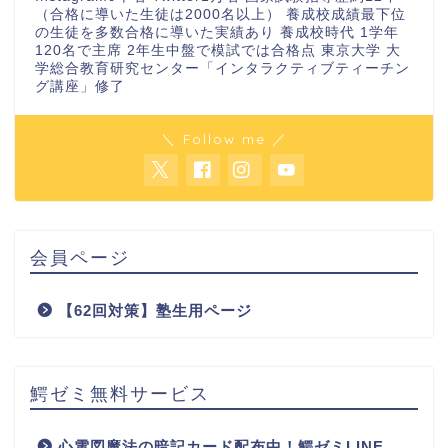
（合格に導いた生徒は2000名以上） 養成校成績最下位
の生徒を多数合格に導いた実績あり 養成校時代 1学年
120名で主席 2年生中盤で模試では合格点 東京大学 大
学総合教育研究センター「インタラクティブティーチン
グ講座」修了
＼ Follow me ／
会員ページ
【62回対策】塾生用ページ
鰐ゼミ無料サービス
心電図魔法の暗記カード配布中！鰐ゼミLINE