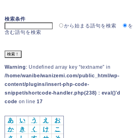
検索条件
から始まる語句を検索
を
含む語句を検索
Warning
: Undefined array key “textname” in
/home/wanibe/wanizemi.com/public_html/wp-
content/plugins/insert-php-code-
snippet/shortcode-handler.php(238) : eval()’d
code
on line
17
あ
い
う
え
お
か
き
く
け
こ