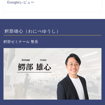
Googleレビュー
鰐部雄心（わにべゆうし）
鰐部ゼミナール 塾長