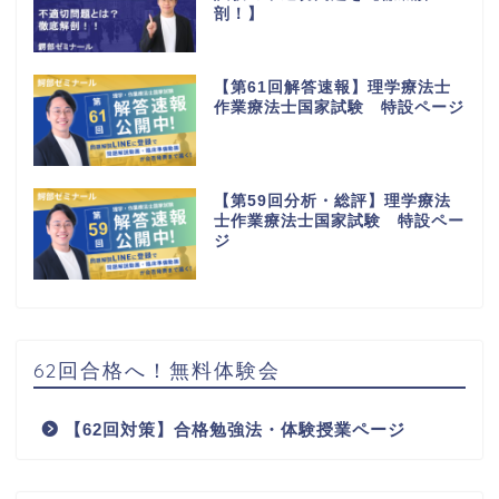
剖！】
【第61回解答速報】理学療法士
作業療法士国家試験 特設ページ
【第59回分析・総評】理学療法
士作業療法士国家試験 特設ペー
ジ
62回合格へ！無料体験会
【62回対策】合格勉強法・体験授業ページ