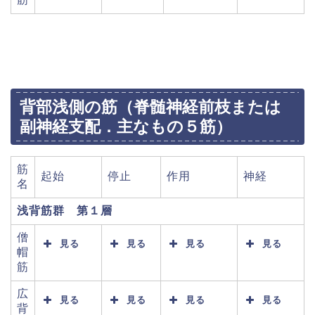
背部浅側の筋（脊髄神経前枝または
副神経支配．主なもの５筋）
筋
起始
停止
作用
神経
名
浅背筋群 第１層
僧
見る
見る
見る
見る
帽
筋
広
見る
見る
見る
見る
背