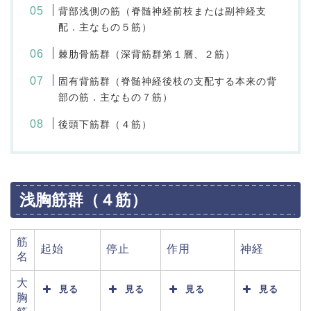
背部浅側の筋（脊髄神経前枝または副神経支
配．主なもの５筋）
棘肋骨筋群（深背筋群第１層、２筋）
固有背筋群（脊髄神経後枝の支配する本来の背
部の筋．主なもの７筋）
後頭下筋群（４筋）
浅胸筋群（４筋）
筋
起始
停止
作用
神経
名
大
見る
見る
見る
見る
胸