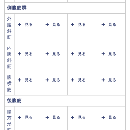
側腹筋群
外
腹
見る
見る
見る
見る
斜
筋
内
腹
見る
見る
見る
見る
斜
筋
腹
見る
見る
見る
見る
横
筋
後腹筋
腰
方
見る
見る
見る
見る
形
筋