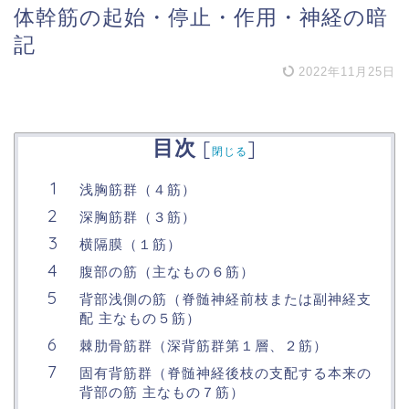
体幹筋の起始・停止・作用・神経の暗
記
2022年11月25日
目次
[
]
閉じる
浅胸筋群（４筋）
深胸筋群（３筋）
横隔膜（１筋）
腹部の筋（主なもの６筋）
背部浅側の筋（脊髄神経前枝または副神経支
配 主なもの５筋）
棘肋骨筋群（深背筋群第１層、２筋）
固有背筋群（脊髄神経後枝の支配する本来の
背部の筋 主なもの７筋）