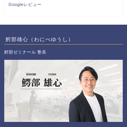
Googleレビュー
鰐部雄心（わにべゆうし）
鰐部ゼミナール 塾長