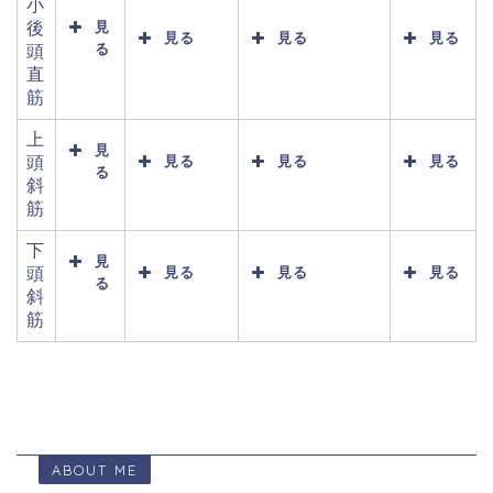
小
後
見
見る
見る
見る
る
頭
直
筋
上
見
頭
見る
見る
見る
る
斜
筋
下
見
頭
見る
見る
見る
る
斜
筋
ABOUT ME