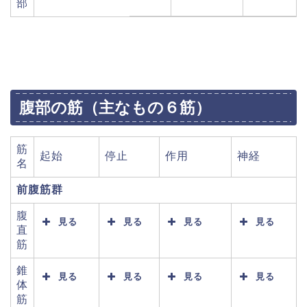
部
腹部の筋（主なもの６筋）
筋
起始
停止
作用
神経
名
前腹筋群
腹
見る
見る
見る
見る
直
筋
錐
見る
見る
見る
見る
体
筋