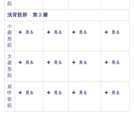
筋
浅背筋群 第２層
小
菱
見る
見る
見る
見る
形
筋
大
菱
見る
見る
見る
見る
形
筋
肩
甲
見る
見る
見る
見る
挙
筋