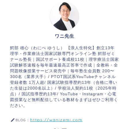
ワニ先生
鰐部 雄心（わにべ ゆうし） 【浪人生特化】創立13年
理学・作業療法士国家試験専門オンライン塾 鰐部ゼミ
ナール塾長｜国試サポート養成校11校｜理学療法士国家
試験解答速報を毎年最速最高正答率で作成｜全教科・全
問題映像授業サービス発売中｜毎年塾生会員数 200〜
300名（業界大手）/ PTOT国試系YouTubeチャンネル
登録者数 1万人超/ 国家試験指導歴約13年（合格に導い
た生徒は2000名以上）/ 学校法人契約11校（2025年時
点）/ 国試指導歴約13年/ YouTube・Instagram・心電
図授業など無料配信している教材をまずはぜひご利用く
ださい。
https://wanizemi.com
BLOG：