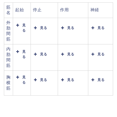
筋
起始
停止
作用
神経
名
外
見
肋
見る
見る
見る
る
間
筋
内
見
肋
見る
見る
見る
る
間
筋
胸
見
見る
見る
見る
横
る
筋