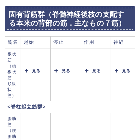
固有背筋群（脊髄神経後枝の支配す
る本来の背部の筋．主なもの７筋）
筋名
起始
停止
作用
神経
板状
筋
（頭
見る
見る
見る
見る
板状
筋、
頸板
状
筋）
<脊柱起立筋群>
腸肋
筋
（腰
腸肋