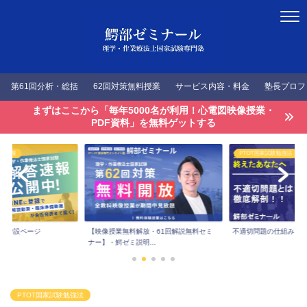
第61回分析・総括
62回対策無料授業
サービス内容・料金
塾長プロフ
まずはここから「毎年5000名が利用！心電図映像授業・
PDF資料」を無料ゲットする
答速報
PTOT国家試験勉強法
速報特設ページ
【映像授業無料解放・61回解説無料セミ
不適切問題の仕組みを
ナー】・鰐ゼミ説明...
PTOT国家試験勉強法