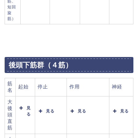
筋、
短回
旋
筋）
後頭下筋群（４筋）
筋
起始
停止
作用
神経
名
大
後
見
見る
見る
見る
る
頭
直
筋