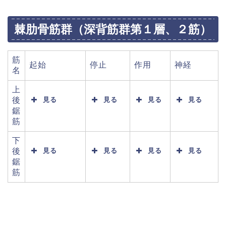
棘肋骨筋群（深背筋群第１層、２筋）
筋
起始
停止
作用
神経
名
上
後
見る
見る
見る
見る
鋸
筋
下
後
見る
見る
見る
見る
鋸
筋