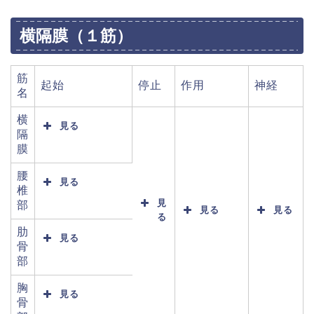
横隔膜（１筋）
筋
起始
停止
作用
神経
名
横
見る
隔
膜
腰
見る
椎
見
部
見る
見る
る
肋
見る
骨
部
胸
見る
骨