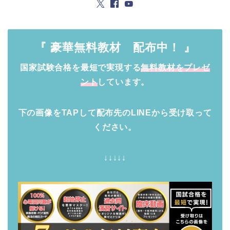
『 豪華無料教材 配布中！ 』
国家試験合格を最短で実現する
無料教材をプレゼ
ント
しています。
下の画像をTAPして配布先のLINEから受け取って
ください。
↓↓↓↓↓