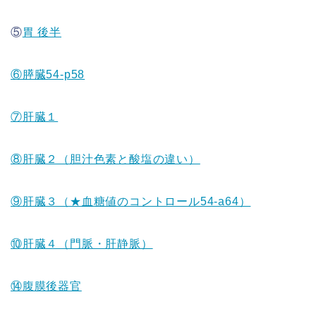
⑤
胃 後半
⑥膵臓54-p58
⑦肝臓１
⑧肝臓２（胆汁色素と酸塩の違い）
⑨肝臓３（★血糖値のコントロール54-a64）
⑩肝臓４（門脈・肝静脈）
⑭腹膜後器官