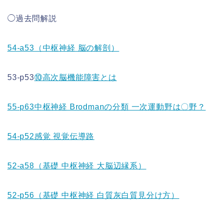
◯過去問解説
54-a53（中枢神経 脳の解剖）
53-p53
⑩高次脳機能障害とは
55-p63中枢神経 Brodmanの分類 一次運動野は〇野？
54-p52感覚 視覚伝導路
52-a58（基礎 中枢神経 大脳辺縁系）
52-p56（基礎 中枢神経 白質灰白質見分け方）