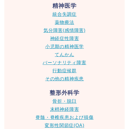
精神医学
統合失調症
薬物療法
気分障害(感情障害)
神経症性障害
小児期の精神医学
てんかん
バーソナリティ障害
行動症候群
その他の精神疾患
整形外科学
骨折・脱臼
末梢神経障害
脊髄・脊椎疾患および損傷
変形性関節症(OA)