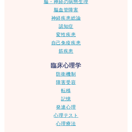
脳・神経の病態生理
脳血管障害
神経疾患総論
認知症
変性疾患
自己免疫疾患
筋疾患
臨床心理学
防衛機制
障害受容
転移
記憶
発達心理
心理テスト
心理療法