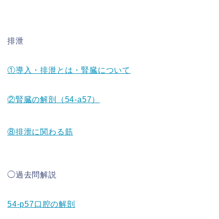
排泄
①導入・排泄とは・腎臓について
②腎臓の解剖（54-a57）
⑧排泄に関わる筋
◯過去問解説
54-p57口腔の解剖