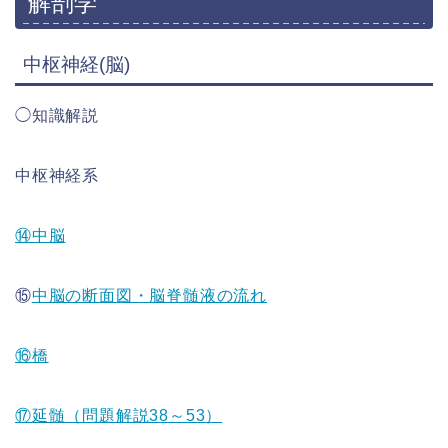
解剖学
中枢神経(脳)
◯知識解説
中枢神経系
⑭中脳
⑮
中脳の断面図・脳脊髄液の流れ
⑯橋
⑰延髄（問題解説38～53）