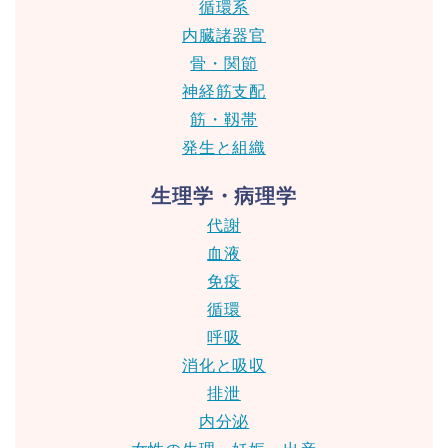
循環系
内臓諸器官
骨・関節
神経筋支配
筋・靱帯
発生と組織
生理学・病理学
代謝
血液
免疫
循環
呼吸
消化と吸収
排泄
内分泌