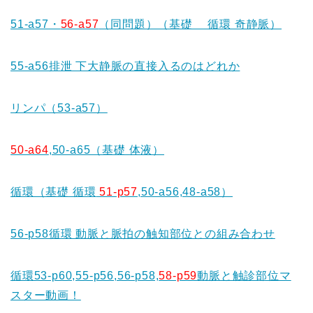
51-a57・
56-a57
（同問題）（基礎 循環 奇静脈）
55-a56排泄 下大静脈の直接入るのはどれか
リンパ（53-a57）
50-a64
,50-a65（基礎 体液）
循環（基礎 循環
51-p57
,50-a56,48-a58）
56-p58循環 動脈と脈拍の触知部位との組み合わせ
循環53-p60,55-p56,56-p58,
58-p59
動脈と触診部位マ
スター動画！