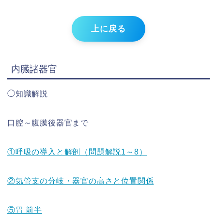
上に戻る
内臓諸器官
◯知識解説
口腔～腹膜後器官まで
①呼吸の導入と解剖（問題解説1～8）
②気管支の分岐・器官の高さと位置関係
⑤胃 前半