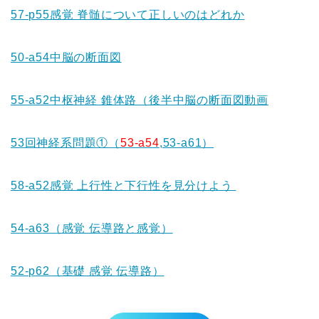
57-p55感覚 脊髄について正しいのはどれか
50-a54中脳の断面図
55-a52中枢神経 錐体路（後半中脳の断面図動画
53回神経系問題①（
53-a54
,53-a61）
58-a52感覚 上行性と下行性を見分けよう
54-a63（感覚 伝導路と感覚）
52-p62（基礎 感覚 伝導路）