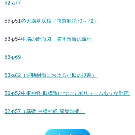
52-a77
55-p51
⑳大脳基底核（問題解説70～72）
53-p54
中脳の断面図・脳脊髄液の流れ
53-p69
53-a82（運動制御における小脳の役割）
56-p52中枢神経 脳構造についてボリュームありな動画
52-p57（基礎 中枢神経 脳脊髄液）