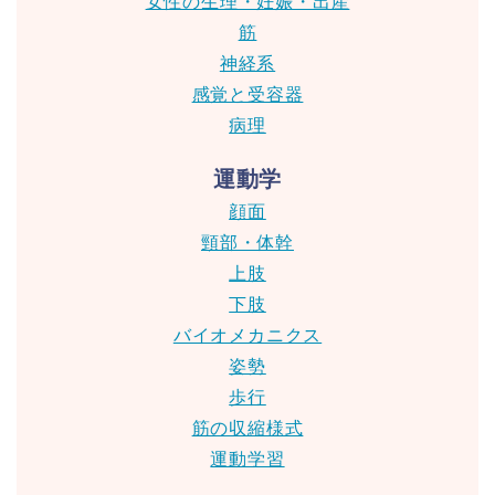
女性の生理・妊娠・出産
筋
神経系
感覚と受容器
病理
運動学
顔面
頸部・体幹
上肢
下肢
バイオメカニクス
姿勢
歩行
筋の収縮様式
運動学習