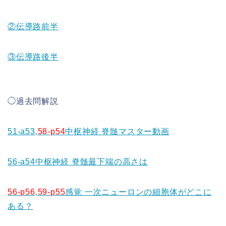
②伝導路前半
③伝導路後半
◯過去問解説
51-a53,
58-p54
中枢神経 脊髄マスター動画
56-a54中枢神経 脊髄最下端の高さは
56-p56
,
59-p55
感覚 一次ニューロンの細胞体がどこに
ある？