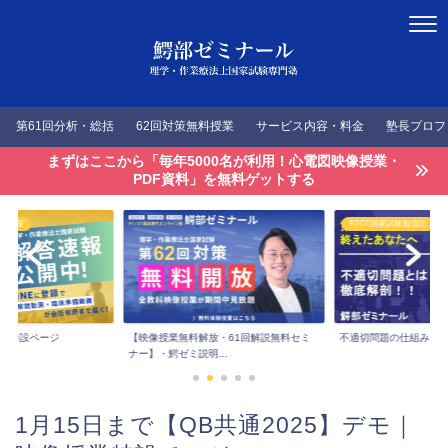
第61回分析・総括
62回対策無料授業
サービス内容・料金
塾長プロフ
まずはここから「毎年5000名が利用！心電図映像授業・
PDF資料」を無料ゲットする
答速報
PTOT国家試験勉強法
速報特設ページ
【映像授業無料解放・61回解説無料セミ
不適切問題の仕組みを
ナー】・鰐ゼミ説明...
1月15日まで【QB共通2025】デモ｜