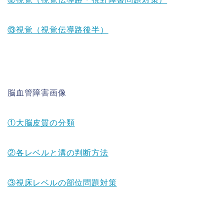
⑬視覚（視覚伝導路後半）
脳血管障害画像
①大脳皮質の分類
②各レベルと溝の判断方法
③視床レベルの部位問題対策