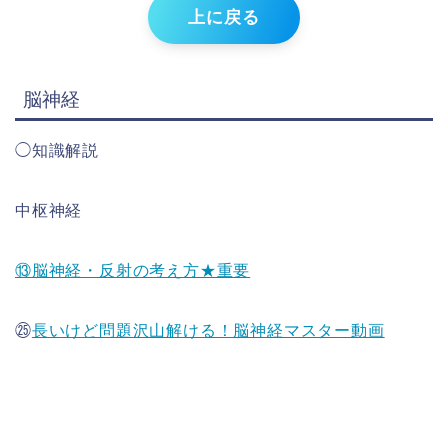
上に戻る
脳神経
◯知識解説
中枢神経
⑬脳神経・反射の考え方★重要
㉕
長いけど問題沢山解ける！脳神経マスター動画