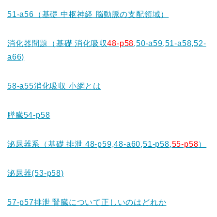
51-a56（基礎 中枢神経 脳動脈の支配領域）
消化器問題（基礎 消化吸収
48-p58
,50-a59,51-a58,52-
a66)
58-a55消化吸収 小網とは
膵臓54-p58
泌尿器系（基礎 排泄 48-p59,48-a60,51-p58,
55-p58
）
泌尿器(53-p58)
57-p57排泄 腎臓について正しいのはどれか