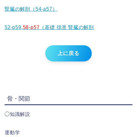
腎臓の解剖（54-a57）
52-p59
,
58-p57
（基礎 排泄 腎臓の解剖
上に戻る
骨・関節
◯知識解説
運動学