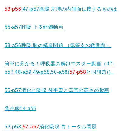
58-p56
,47-p57循環 左肺の内側面に接するものは
55-a57呼吸 上皮組織動画
58-a56呼吸 肺の構造問題 （気管支の数問題）
簡単に分かる！呼吸器の解剖マスター動画（47-
p57,48-a59,49-p58,50-a58(
57-p58
と同問題)）
55-p57消化と吸収 後半胃と器官の高さの動画
⑪小腸54-a55
52-p58,
57-a57
消
化吸収 胃トータル問題