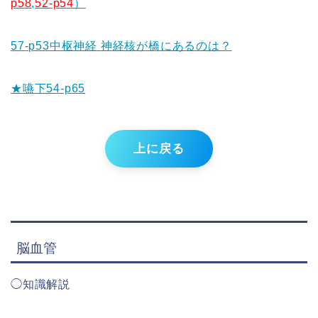
p58
,
52-p54
）
57-p53中枢神経 神経核が橋にあるのは？
★嚥下54-p65
上に戻る
脳血管
◯知識解説