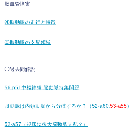
脳血管障害
④脳動脈の走行と特徴
⑤脳動脈の支配領域
◯過去問解説
56-p51中枢神経 脳動脈特集問題
眼動脈は内頚動脈から分岐するか？（52-a60,
53-a55
）
52-a57（視床は後大脳動脈支配？）