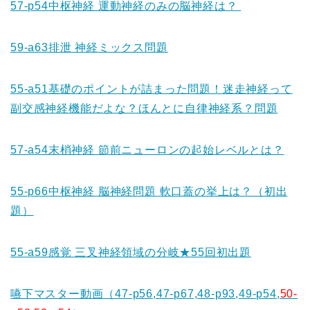
57-p54中枢神経 運動神経のみの脳神経は？
59-a63排泄 神経ミックス問題
55-a51基礎のポイントが詰まった問題！迷走神経って
副交感神経機能だよな？ほんとに自律神経系？問題
57-a54末梢神経 節前ニューロンの起始レベルとは？
55-p66中枢神経 脳神経問題 軟口蓋の挙上は？（初出
題）
55-a59感覚 三叉神経領域の分岐★55回初出題
嚥下マスター動画（47-p56,47-p67,48-p93,49-p54,
50-