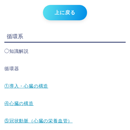
上に戻る
循環系
◯知識解説
循環器
①導入・心臓の構造
④心臓の構造
⑤冠状動脈（心臓の栄養血管）