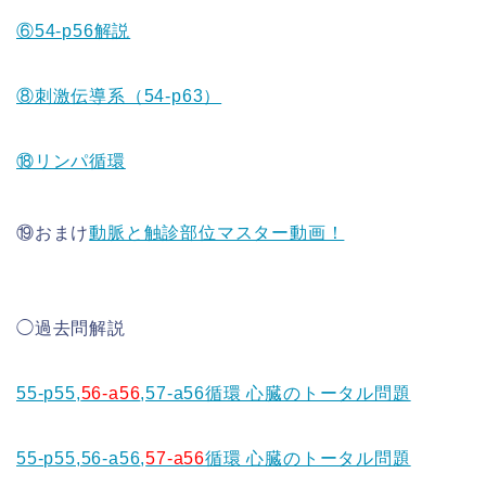
⑥54-p56解説
⑧刺激伝導系（54-p63）
⑱リンパ循環
⑲おまけ
動脈と触診部位マスター動画！
◯過去問解説
55-p55,
56-a56
,57-a56循環 心臓のトータル問題
55-p55,56-a56
,
57-a56
循環 心臓のトータル問題