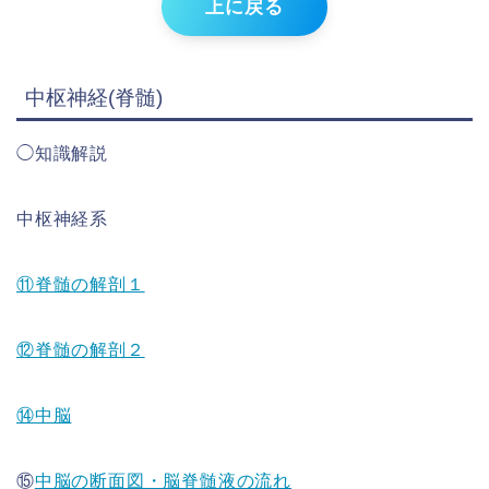
上に戻る
中枢神経(脊髄)
◯知識解説
中枢神経系
⑪脊髄の解剖１
⑫脊髄の解剖２
⑭中脳
⑮
中脳の断面図・脳脊髄液の流れ