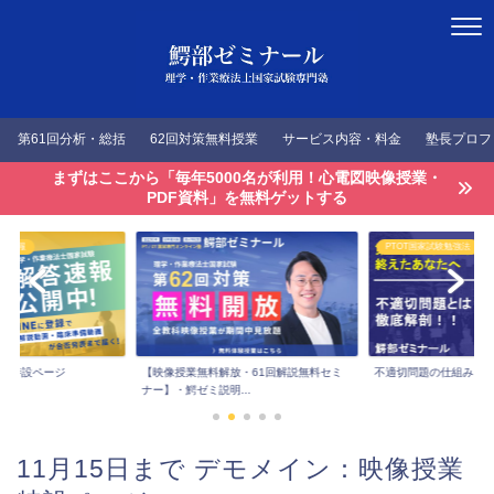
第61回分析・総括
62回対策無料授業
サービス内容・料金
塾長プロフ
まずはここから「毎年5000名が利用！心電図映像授業・
PDF資料」を無料ゲットする
答速報
PTOT国家試験勉強法
速報特設ページ
【映像授業無料解放・61回解説無料セミ
不適切問題の仕組みを
ナー】・鰐ゼミ説明...
11月15日まで デモメイン：映像授業