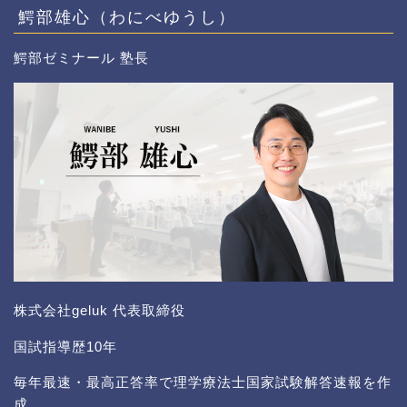
鰐部雄心（わにべゆうし）
鰐部ゼミナール 塾長
株式会社geluk 代表取締役
国試指導歴10年
毎年最速・最高正答率で理学療法士国家試験解答速報を作
成