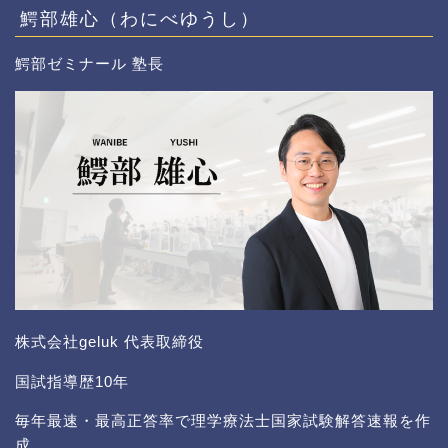
鰐部雄心（わにべゆうし）
鰐部ゼミナール 塾長
株式会社geluk 代表取締役
国試指導歴10年
毎年最速・最高正答率で理学療法士国家試験解答速報を作
成