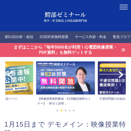
第61回分析・総括
62回対策無料授業
サービス内容・料金
塾長プロフ
まずはここから「毎年5000名が利用！心電図映像授業・
PDF資料」を無料ゲットする
答速報
PTOT国家試験勉強法
速報特設ページ
【映像授業無料解放・61回解説無料セミ
不適切問題の仕組みを
ナー】・鰐ゼミ説明...
1月15日まで デモメイン：映像授業特