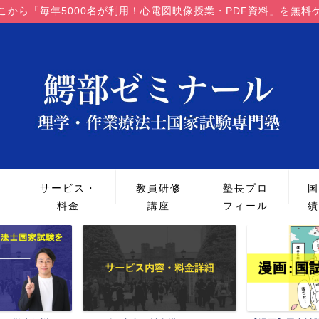
こから「毎年5000名が利用！心電図映像授業・PDF資料」を無料
策
サービス・
教員研修
塾長プロ
国
料金
講座
フィール
績