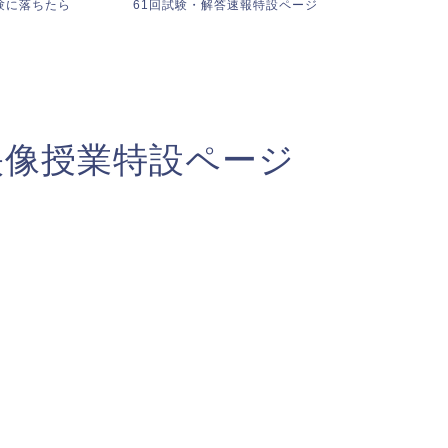
験に落ちたら
61回試験・解答速報特設ページ
【映像授業無
料セミナー】・
映像授業特設ページ