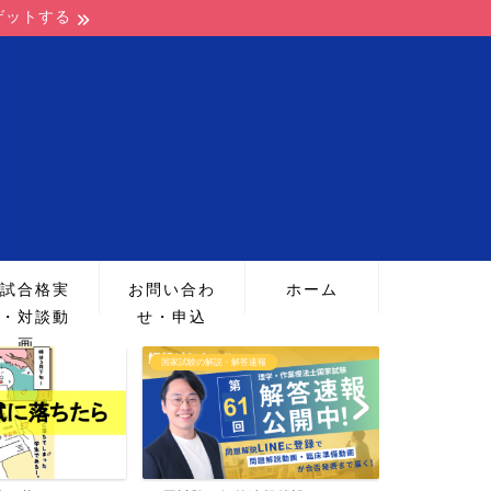
ゲットする
試合格実
お問い合わ
ホーム
・対談動
せ・申込
画
国家試験の解説・解答速報