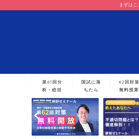
まずはこ
第61回分
国試に落
62回対
析・総括
ちたら
無料授業
PTOT国家試験勉強法