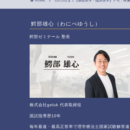
HOME
3月15日まで【基礎医学・臨床医学】デモ：映
鰐部雄心（わにべゆうし）
鰐部ゼミナール 塾長
株式会社geluk 代表取締役
国試指導歴10年
毎年最速・最高正答率で理学療法士国家試験解答速