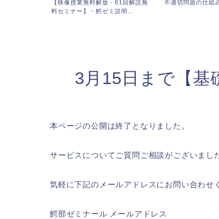
特設ページ
【映像授業無料解放・61回解説無
不適切問題の仕組
料セミナー】・鰐ゼミ説明...
3月15日まで【
本ページの公開は終了となりました。
サービスについてご質問ご相談がございまし
気軽に下記のメールアドレスにお問い合わせ
鰐部ゼミナール メールアドレス