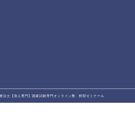
・作業療法士【浪人専門】国家試験専門オンライン塾 鰐部ゼミナール