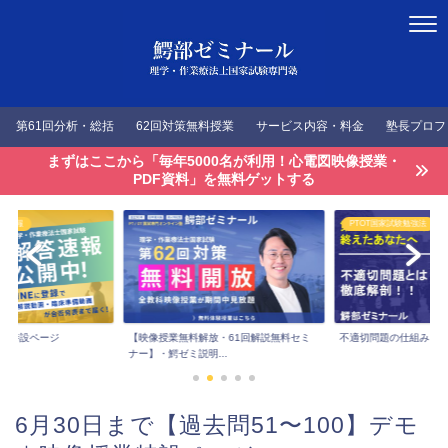
第61回分析・総括
62回対策無料授業
サービス内容・料金
塾長プロフ
まずはここから「毎年5000名が利用！心電図映像授業・
PDF資料」を無料ゲットする
答速報
PTOT国家試験勉強法
速報特設ページ
【映像授業無料解放・61回解説無料セミ
不適切問題の仕組みを
ナー】・鰐ゼミ説明...
6月30日まで【過去問51〜100】デモ