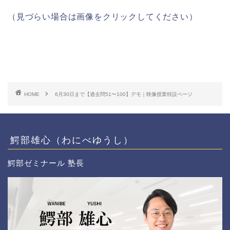
（見づらい場合は画像をクリックしてください）
HOME
6月30日まで【過去問51〜100】デモ｜映像授業特設ページ
鰐部雄心（わにべゆうし）
鰐部ゼミナール 塾長