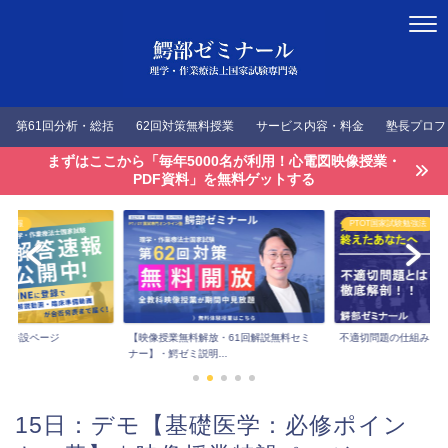
第61回分析・総括
62回対策無料授業
サービス内容・料金
塾長プロフ
まずはここから「毎年5000名が利用！心電図映像授業・
PDF資料」を無料ゲットする
答速報
PTOT国家試験勉強法
速報特設ページ
【映像授業無料解放・61回解説無料セミ
不適切問題の仕組みを
ナー】・鰐ゼミ説明...
15日：デモ【基礎医学：必修ポイン